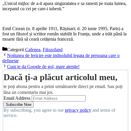
„Unicul mijloc de a-ti apara singuratatea e sa ranesti pe toata lumea,
incepand cu cei pe care-i iubesti.”
Emil Cioran (n. 8 aprilie 1911, Rășinari; d. 20 iunie 1995, Paris) a
fost un filozof și scriitor român stabilit în Franța, unde a trăit până la
moarte fără să ceară cetățenia franceză.
Categorii
Cafenea
,
Filozofand
Notiunea de fericire este indisolubil legata de persoana care o
defineste
Cum te da Google de gol, mare atentie!
Dacă ți-a plăcut articolul meu,
te poți abona pentru a primi următoarele direct pe email. Sau poți
lăsa un comentariu mai jos.
Email Address
By subscribing, you agree to our
privacy policy
and terms of
service.