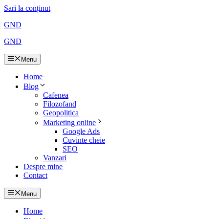
Sari la conținut
GND
GND
Menu
Home
Blog
Cafenea
Filozofand
Geopolitica
Marketing online
Google Ads
Cuvinte cheie
SEO
Vanzari
Despre mine
Contact
Menu
Home