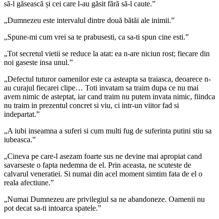
să-l găsească și cei care l-au găsit fără să-l caute.”
„Dumnezeu este intervalul dintre două bătăi ale inimii.”
„Spune-mi cum vrei sa te prabusesti, ca sa-ti spun cine esti.”
„Tot secretul vietii se reduce la atat: ea n-are niciun rost; fiecare din
noi gaseste insa unul.”
„Defectul tuturor oamenilor este ca asteapta sa traiasca, deoarece n-
au curajul fiecarei clipe… Toti invatam sa traim dupa ce nu mai
avem nimic de asteptat, iar cand traim nu putem invata nimic, fiindca
nu traim in prezentul concret si viu, ci intr-un viitor fad si
indepartat.”
„A iubi inseamna a suferi si cum multi fug de suferinta putini stiu sa
iubeasca.”
„Cineva pe care-l asezam foarte sus ne devine mai apropiat cand
savarseste o fapta nedemna de el. Prin aceasta, ne scuteste de
calvarul veneratiei. Si numai din acel moment simtim fata de el o
reala afectiune.”
„Numai Dumnezeu are privilegiul sa ne abandoneze. Oamenii nu
pot decat sa-ti intoarca spatele.”