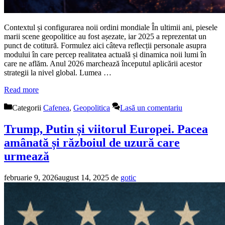
Contextul și configurarea noii ordini mondiale În ultimii ani, piesele
marii scene geopolitice au fost așezate, iar 2025 a reprezentat un
punct de cotitură. Formulez aici câteva reflecții personale asupra
modului în care percep realitatea actuală și dinamica noii lumi în
care ne aflăm. Anul 2026 marchează începutul aplicării acestor
strategii la nivel global. Lumea …
Read more
Categorii
Cafenea
,
Geopolitica
Lasă un comentariu
Trump, Putin și viitorul Europei. Pacea
amânată și războiul de uzură care
urmează
februarie 9, 2026
august 14, 2025
de
gotic