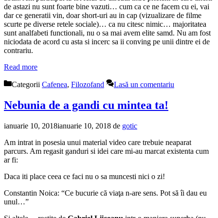
de astazi nu sunt foarte bine vazuti… cum ca ce ne facem cu ei, vai
dar ce generatii vin, doar short-uri au in cap (vizualizare de filme
scurte pe diverse retele sociale)… ca nu citesc nimic… majoritatea
sunt analfabeti functionali, nu o sa mai avem elite samd. Nu am fost
niciodata de acord cu asta si incerc sa ii conving pe unii dintre ei de
contrariu.
Read more
Categorii
Cafenea
,
Filozofand
Lasă un comentariu
Nebunia de a gandi cu mintea ta!
ianuarie 10, 2018
ianuarie 10, 2018
de
gotic
Am intrat in posesia unui material video care trebuie neaparat
parcurs. Am regasit ganduri si idei care mi-au marcat existenta cum
ar fi:
Daca iti place ceea ce faci nu o sa muncesti nici o zi!
Constantin Noica: “Ce bucurie că viaţa n-are sens. Pot să îi dau eu
unul…”