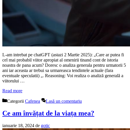
L-am intrebat pe chatGPT (astazi 2 Martie 2025): „Care ar putea fi
cel mai probabil viitor apropiat al omenirii tinand cont de istoria
noastra de pana acum? Doresc o analiza generala pentru urmatorii 5
ani iar aceasta ar trebui sa urmareasca tendintele actuale (fara
eventuale speculatii) „. Reasoning: Voi realiza o analiză generală a
viitorului …
Read more
Categorii
Cafenea
Lasă un comentariu
Ce am învățat de la viața mea?
ianuarie 18, 2024
de
gotic