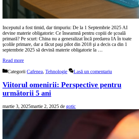
Inceputul a fost timid, dar timpuriu: De la 1 Septembrie 2025 AI
devine materie obligatorie: Ce înseamnă pentru copiii de şcoală
primară? Pe scurt: China nu a generalizat încă predarea IA în toate
şcolile primare, dar a făcut paşi pilot din 2018 şi a decis ca din 1
septembrie 2025 să devină materie obligatorie la …
Read more
Categorii
Cafenea
,
Tehnologie
Lasă un comentariu
Viitorul omenirii: Perspective pentru
următorii 5 ani
martie 3, 2025
martie 2, 2025
de
gotic