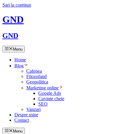
Sari la conținut
GND
GND
Menu
Home
Blog
Cafenea
Filozofand
Geopolitica
Marketing online
Google Ads
Cuvinte cheie
SEO
Vanzari
Despre mine
Contact
Menu