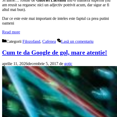
Si altele… rostite de
Gabriel Liiceanu
intr-o maniera superba (nu
am reusit sa regasesc nici un adjectiv potrivit acum, dar sigur ar fi
altul mai bun).
Dar ce este este mai important de inteles este faptul ca prea putini
oameni
Read more
Categorii
Filozofand
,
Cafenea
Lasă un comentariu
Cum te da Google de gol, mare atentie!
aprilie 11, 2026
decembrie 5, 2017
de
gotic