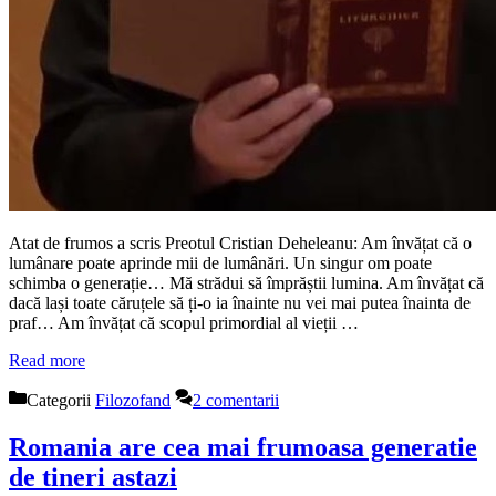
Atat de frumos a scris Preotul Cristian Deheleanu: Am învățat că o
lumânare poate aprinde mii de lumânări. Un singur om poate
schimba o generație… Mă strădui să împrăștii lumina. Am învățat că
dacă lași toate căruțele să ți-o ia înainte nu vei mai putea înainta de
praf… Am învățat că scopul primordial al vieții …
Read more
Categorii
Filozofand
2 comentarii
Romania are cea mai frumoasa generatie
de tineri astazi