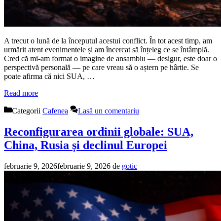
A trecut o lună de la începutul acestui conflict. În tot acest timp, am
urmărit atent evenimentele și am încercat să înțeleg ce se întâmplă.
Cred că mi-am format o imagine de ansamblu — desigur, este doar o
perspectivă personală — pe care vreau să o aștern pe hârtie. Se
poate afirma că nici SUA, …
Read more
Categorii
Cafenea
Lasă un comentariu
Reconfigurarea ordinii globale: SUA,
China, Rusia și declinul Europei
februarie 9, 2026
februarie 9, 2026
de
gotic