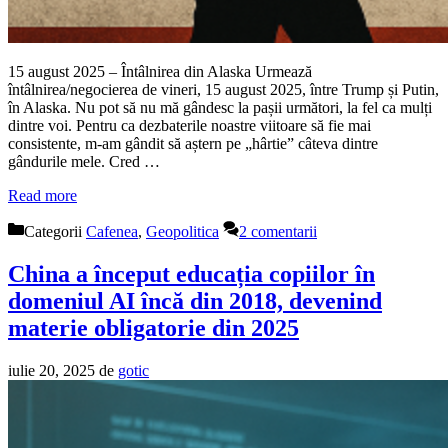
15 august 2025 – Întâlnirea din Alaska Urmează
întâlnirea/negocierea de vineri, 15 august 2025, între Trump și Putin,
în Alaska. Nu pot să nu mă gândesc la pașii următori, la fel ca mulți
dintre voi. Pentru ca dezbaterile noastre viitoare să fie mai
consistente, m-am gândit să aștern pe „hârtie” câteva dintre
gândurile mele. Cred …
Read more
Categorii
Cafenea
,
Geopolitica
2 comentarii
China a început educația copiilor în
domeniul AI încă din 2018, devenind
materie obligatorie din 2025
iulie 20, 2025
de
gotic