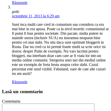
Răspunde
gotic
octombrie 11, 2013 la 6:29 am
Sunt inca multi care cred in comunism sau considera ca era
mai bine in era apusa. Poate ca la nivel teoretic comunismul ar
fi putut fi bun pentru societate. Din pacate, multa putere in
mainile unora (inclusiv SUA) nu inseamna neaparat bine
pentru cei mai slabi. Nu stiu daca sunt oprimati bloggerii in
Rusia. Dar nu cred ca isi permit foarte multi sa scrie orice isi
doresc despre Putin de exemplu. Nu vars lacrimi pentru
bloggeri, ma intrebam doar cam care ar fi viata lor intr-un
mediu online comunist. Stergerea unei tari din mediul online
este un exemplu de forta bruta asupra celor slabi. Cazul
prezentat este unul vizibil. Fabuland, oare de cate alte cazuri
nu am auzit?
Răspunde
Lasă un comentariu
Comentariu