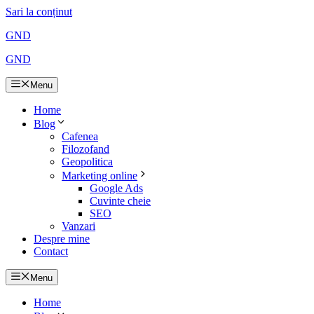
Sari la conținut
GND
GND
Menu
Home
Blog
Cafenea
Filozofand
Geopolitica
Marketing online
Google Ads
Cuvinte cheie
SEO
Vanzari
Despre mine
Contact
Menu
Home