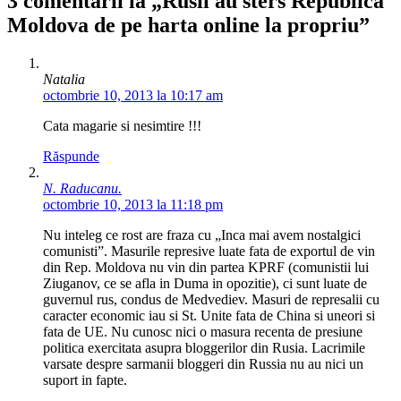
3 comentarii la „Rusii au sters Republica
Moldova de pe harta online la propriu”
Natalia
octombrie 10, 2013 la 10:17 am
Cata magarie si nesimtire !!!
Răspunde
N. Raducanu.
octombrie 10, 2013 la 11:18 pm
Nu inteleg ce rost are fraza cu „Inca mai avem nostalgici
comunisti”. Masurile represive luate fata de exportul de vin
din Rep. Moldova nu vin din partea KPRF (comunistii lui
Ziuganov, ce se afla in Duma in opozitie), ci sunt luate de
guvernul rus, condus de Medvediev. Masuri de represalii cu
caracter economic iau si St. Unite fata de China si uneori si
fata de UE. Nu cunosc nici o masura recenta de presiune
politica exercitata asupra bloggerilor din Rusia. Lacrimile
varsate despre sarmanii bloggeri din Russia nu au nici un
suport in fapte.