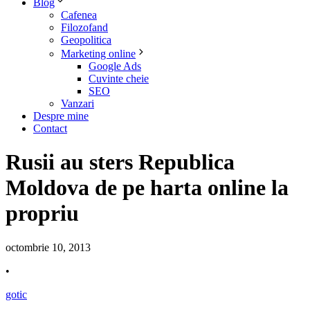
Blog
Cafenea
Filozofand
Geopolitica
Marketing online
Google Ads
Cuvinte cheie
SEO
Vanzari
Despre mine
Contact
Rusii au sters Republica
Moldova de pe harta online la
propriu
octombrie 10, 2013
•
gotic