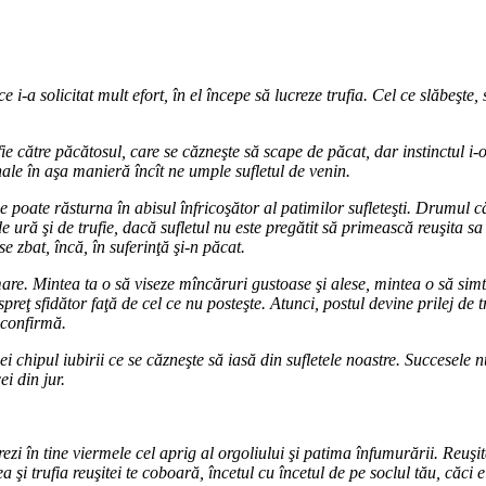
-a solicitat mult efort, în el începe să lucreze trufia. Cel ce slăbeşte, s
ufie către păcătosul, care se căzneşte să scape de păcat, dar instinctul 
ale în aşa manieră încît ne umple sufletul de venin.
e poate răsturna în abisul înfricoşător al patimilor sufleteşti. Drumul că
, de ură şi de trufie, dacă sufletul nu este pregătit să primească reuşita 
 zbat, încă, în suferinţă şi-n păcat.
e. Mintea ta o să viseze mîncăruri gustoase şi alese, mintea o să simtă
eţ sfidător faţă de cel ce nu posteşte. Atunci, postul devine prilej de tr
o confirmă.
 chipul iubirii ce se căzneşte să iasă din sufletele noastre. Succesele nu 
i din jur.
ezi în tine viermele cel aprig al orgoliului şi patima înfumurării. Reuşita
 trufia reuşitei te coboară, încetul cu încetul de pe soclul tău, căci el