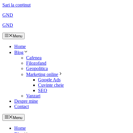
Sari la conținut
GND
GND
Menu
Home
Blog
Cafenea
Filozofand
Geopolitica
Marketing online
Google Ads
Cuvinte cheie
SEO
Vanzari
Despre mine
Contact
Menu
Home