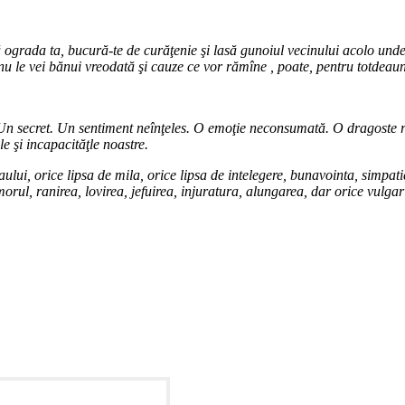
ă ograda ta, bucură-te de curăţenie şi lasă gunoiul vecinului acolo unde v
 nu le vei bănui vreodată şi cauze ce vor rămîne , poate, pentru totdeauna
. Un secret. Un sentiment neînţeles. O emoţie neconsumată. O dragoste r
le şi incapacităţle noastre.
aului, orice lipsa de mila, orice lipsa de intelegere, bunavointa, simpati
, ranirea, lovirea, jefuirea, injuratura, alungarea, dar orice vulgarit
„