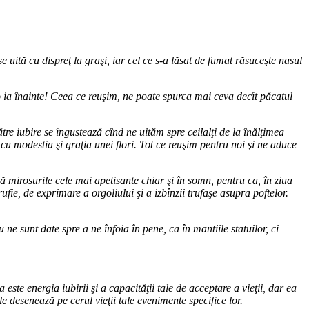
e uită cu dispreţ la graşi, iar cel ce s-a lăsat de fumat răsuceşte nasul
i-o ia înainte! Ceea ce reuşim, ne poate spurca mai ceva decît păcatul
tre iubire se îngustează cînd ne uităm spre ceilalţi de la înălţimea
sa cu modestia şi graţia unei flori. Tot ce reuşim pentru noi şi ne aduce
 mirosurile cele mai apetisante chiar şi în somn, pentru ca, în ziua
ufie, de exprimare a orgoliului şi a izbînzii trufaşe asupra poftelor.
ne sunt date spre a ne înfoia în pene, ca în mantiile statuilor, ci
 este energia iubirii şi a capacităţii tale de acceptare a vieţii, dar ea
e desenează pe cerul vieţii tale evenimente specifice lor.