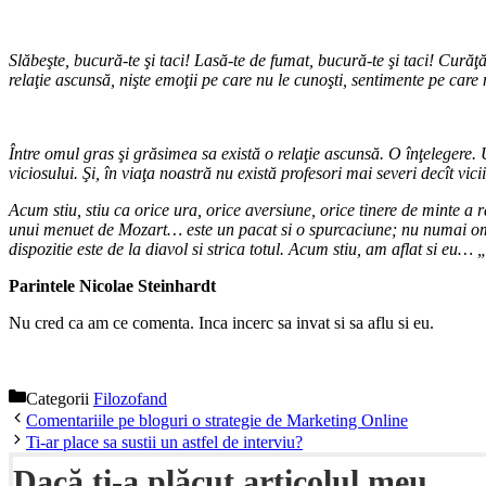
Slăbeşte, bucură-te şi taci! Lasă-te de fumat, bucură-te şi taci! Curăţ
relaţie ascunsă, nişte emoţii pe care nu le cunoşti, sentimente pe care
Între omul gras şi grăsimea sa există o relaţie ascunsă. O înţelegere
viciosului. Şi, în viaţa noastră nu există profesori mai severi decît vicii
Acum stiu, stiu ca orice ura, orice aversiune, orice tinere de minte a r
unui menuet de Mozart… este un pacat si o spurcaciune; nu numai omorul
dispozitie este de la diavol si strica totul. Acum stiu, am aflat si eu… 
Parintele Nicolae Steinhardt
Nu cred ca am ce comenta. Inca incerc sa invat si sa aflu si eu.
Categorii
Filozofand
Comentariile pe bloguri o strategie de Marketing Online
Ti-ar place sa sustii un astfel de interviu?
Dacă ți-a plăcut articolul meu,