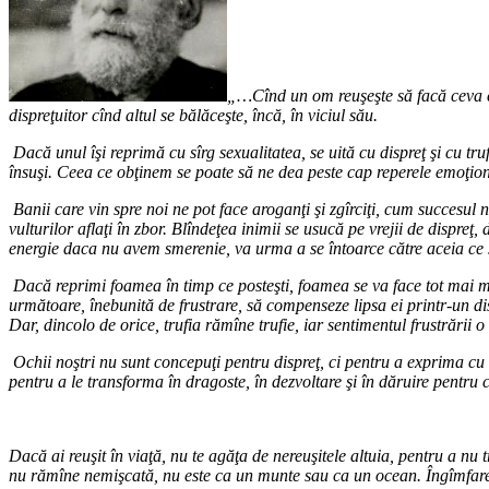
„…Cînd un om reuşeşte să facă ceva ce i
dispreţuitor cînd altul se bălăceşte, încă, în viciul său.
Dacă unul îşi reprimă cu sîrg sexualitatea, se uită cu dispreţ şi cu tr
însuşi. Ceea ce obţinem se poate să ne dea peste cap reperele emoţion
Banii care vin spre noi ne pot face aroganţi şi zgîrciţi, cum succesul n
vulturilor aflaţi în zbor. Blîndeţea inimii se usucă pe vrejii de dispreţ
energie daca nu avem smerenie, va urma a se întoarce către aceia ce se
Dacă reprimi foamea în timp ce posteşti, foamea se va face tot mai mar
următoare, înebunită de frustrare, să compenseze lipsa ei printr-un dispr
Dar, dincolo de orice, trufia rămîne trufie, iar sentimentul frustrării 
Ochii noştri nu sunt concepuţi pentru dispreţ, ci pentru a exprima cu ei
pentru a le transforma în dragoste, în dezvoltare şi în dăruire pentru ce
Dacă ai reuşit în viaţă, nu te agăţa de nereuşitele altuia, pentru a nu tr
nu rămîne nemişcată, nu este ca un munte sau ca un ocean. Îngîmfarea şi