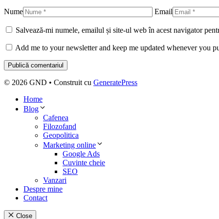
Nume
Email
Salvează-mi numele, emailul și site-ul web în acest navigator pent
Add me to your newsletter and keep me updated whenever you pu
© 2026 GND
• Construit cu
GeneratePress
Home
Blog
Cafenea
Filozofand
Geopolitica
Marketing online
Google Ads
Cuvinte cheie
SEO
Vanzari
Despre mine
Contact
Close