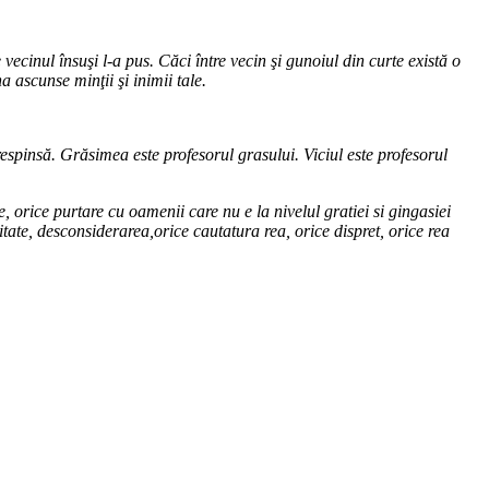
ecinul însuşi l-a pus. Căci între vecin şi gunoiul din curte există o
 ascunse minţii şi inimii tale.
espinsă. Grăsimea este profesorul grasului. Viciul este profesorul
e, orice purtare cu oamenii care nu e la nivelul gratiei si gingasiei
ate, desconsiderarea,orice cautatura rea, orice dispret, orice rea