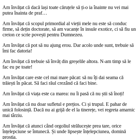
Am învățat că dacă lași toate căruțele să ți-o ia înainte nu vei mai
putea înainta de praf…
Am învățat că scopul primordial al vieții mele nu este să conduc
firme, să dețin doctorate, să am vacanțe în insule exotice, ci să fiu un
creion ce scrie povești pentru Dumnezeu.
Am învățat că pot să nu ajung erou. Dar acolo unde sunt, trebuie să
îmi fac datoria!
Am învățat că trebuie să învăț din greșelile altora. N-am timp să le
fac eu pe toate!
Am învățat care este cel mai mare păcat: să nu îți dai seama că
trăiești în păcat. Să faci răul crezând că faci bine.
Am învățat că viața este ca marea: nu îi pasă că nu știi să înoți!
Am învățat că nu doar sufletul e prețios. Ci și trupul. E pahar de
unică folosință. Dacă nu ai grijă de el la tinerețe, vei regreta amarnic
mai târziu.
Am învățat că atunci când orgoliul strălucește prea tare, orice
înțelepciune se întunecă. Și unde lipsește înțelepciunea, domină
prostia.