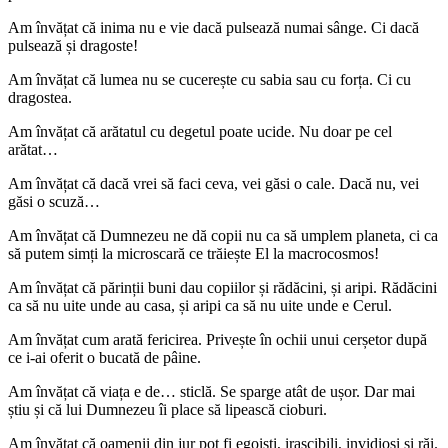
Am învățat că inima nu e vie dacă pulsează numai sânge. Ci dacă
pulsează și dragoste!
Am învățat că lumea nu se cucerește cu sabia sau cu forța. Ci cu
dragostea.
Am învățat că arătatul cu degetul poate ucide. Nu doar pe cel
arătat…
Am învățat că dacă vrei să faci ceva, vei găsi o cale. Dacă nu, vei
găsi o scuză…
Am învățat că Dumnezeu ne dă copii nu ca să umplem planeta, ci ca
să putem simți la microscară ce trăiește El la macrocosmos!
Am învățat că părinții buni dau copiilor și rădăcini, și aripi. Rădăcini
ca să nu uite unde au casa, și aripi ca să nu uite unde e Cerul.
Am învățat cum arată fericirea. Privește în ochii unui cerșetor după
ce i-ai oferit o bucată de pâine.
Am învățat că viața e de… sticlă. Se sparge atât de ușor. Dar mai
știu și că lui Dumnezeu îi place să lipească cioburi.
Am învățat că oamenii din jur pot fi egoiști, irascibili, invidioși și răi.