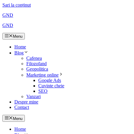
Sari la conținut
GND
GND
Menu
Home
Blog
Cafenea
Filozofand
Geopolitica
Marketing online
Google Ads
Cuvinte cheie
SEO
Vanzari
Despre mine
Contact
Menu
Home