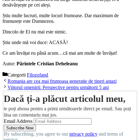
desăvârșește pe cei aleși.
Știu multe lucruri, multe locuri frumoase. Dar maximum de
frumusețe este Dumnezeu.
Dincolo de El nu mai este nimic.
Știu unde mă voi duce: ACASĂ!
Ce am învățat eu până acum…că mai am multe de învățat!
Autor:
Părintele Cristian Deheleanu
Categorii
Filozofand
Romania are cea mai frumoasa generatie de tineri astazi
Viitorul omenirii: Perspective pentru următorii 5 ani
Dacă ți-a plăcut articolul meu,
te poți abona pentru a primi următoarele direct pe email. Sau poți
lăsa un comentariu mai jos.
Email Address
By subscribing, you agree to our
privacy policy
and terms of
service.