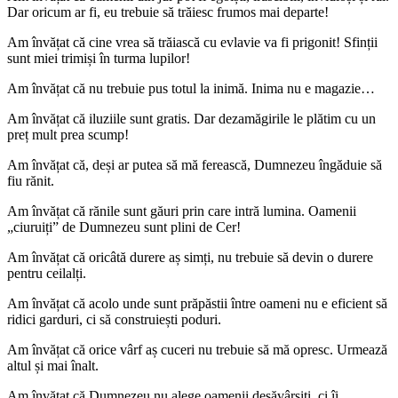
Dar oricum ar fi, eu trebuie să trăiesc frumos mai departe!
Am învățat că cine vrea să trăiască cu evlavie va fi prigonit! Sfinții
sunt miei trimiși în turma lupilor!
Am învățat că nu trebuie pus totul la inimă. Inima nu e magazie…
Am învățat că iluziile sunt gratis. Dar dezamăgirile le plătim cu un
preț mult prea scump!
Am învățat că, deși ar putea să mă ferească, Dumnezeu îngăduie să
fiu rănit.
Am învățat că rănile sunt găuri prin care intră lumina. Oamenii
„ciuruiți” de Dumnezeu sunt plini de Cer!
Am învățat că oricâtă durere aș simți, nu trebuie să devin o durere
pentru ceilalți.
Am învățat că acolo unde sunt prăpăstii între oameni nu e eficient să
ridici garduri, ci să construiești poduri.
Am învățat că orice vârf aș cuceri nu trebuie să mă opresc. Urmează
altul și mai înalt.
Am învățat că Dumnezeu nu alege oamenii desăvârșiți, ci îi