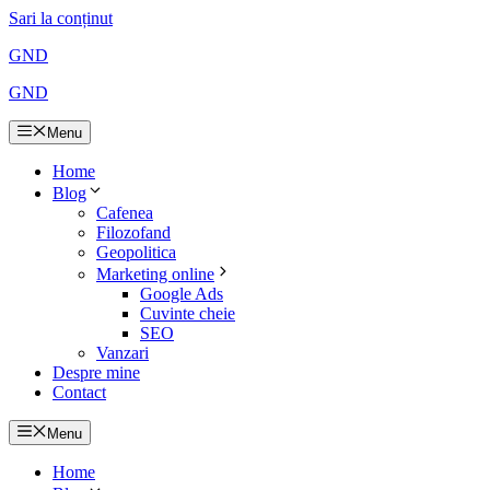
Sari la conținut
GND
GND
Menu
Home
Blog
Cafenea
Filozofand
Geopolitica
Marketing online
Google Ads
Cuvinte cheie
SEO
Vanzari
Despre mine
Contact
Menu
Home