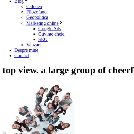
Blog
Cafenea
Filozofand
Geopolitica
Marketing online
Google Ads
Cuvinte cheie
SEO
Vanzari
Despre mine
Contact
top view. a large group of cheer