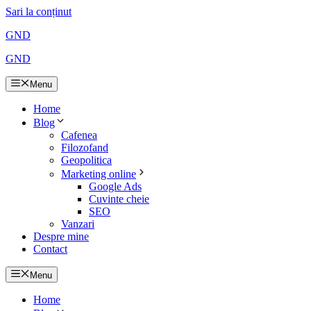
Sari la conținut
GND
GND
Menu
Home
Blog
Cafenea
Filozofand
Geopolitica
Marketing online
Google Ads
Cuvinte cheie
SEO
Vanzari
Despre mine
Contact
Menu
Home