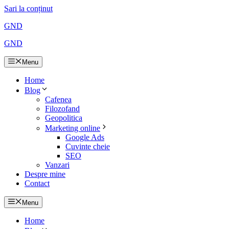
Sari la conținut
GND
GND
Menu
Home
Blog
Cafenea
Filozofand
Geopolitica
Marketing online
Google Ads
Cuvinte cheie
SEO
Vanzari
Despre mine
Contact
Menu
Home