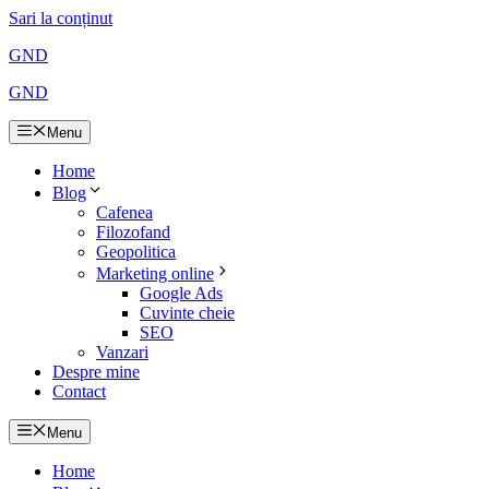
Sari la conținut
GND
GND
Menu
Home
Blog
Cafenea
Filozofand
Geopolitica
Marketing online
Google Ads
Cuvinte cheie
SEO
Vanzari
Despre mine
Contact
Menu
Home