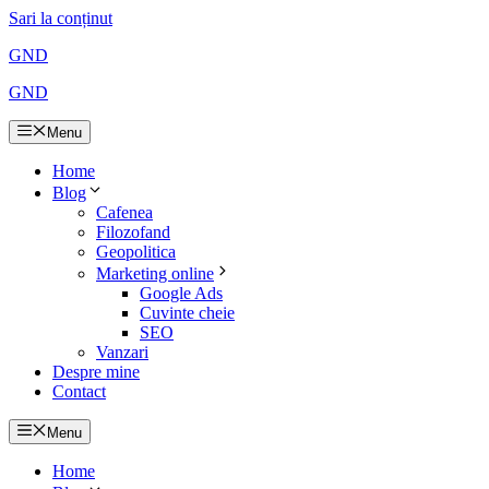
Sari la conținut
GND
GND
Menu
Home
Blog
Cafenea
Filozofand
Geopolitica
Marketing online
Google Ads
Cuvinte cheie
SEO
Vanzari
Despre mine
Contact
Menu
Home