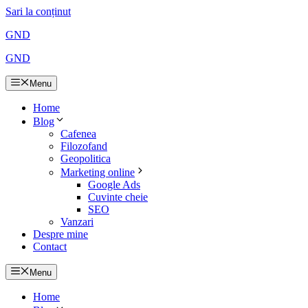
Sari la conținut
GND
GND
Menu
Home
Blog
Cafenea
Filozofand
Geopolitica
Marketing online
Google Ads
Cuvinte cheie
SEO
Vanzari
Despre mine
Contact
Menu
Home