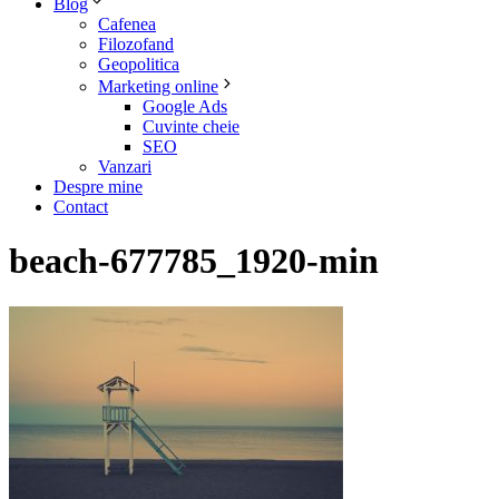
Blog
Cafenea
Filozofand
Geopolitica
Marketing online
Google Ads
Cuvinte cheie
SEO
Vanzari
Despre mine
Contact
beach-677785_1920-min