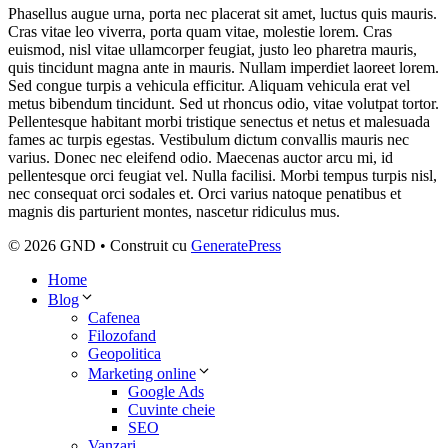
Phasellus augue urna, porta nec placerat sit amet, luctus quis mauris.
Cras vitae leo viverra, porta quam vitae, molestie lorem. Cras
euismod, nisl vitae ullamcorper feugiat, justo leo pharetra mauris,
quis tincidunt magna ante in mauris. Nullam imperdiet laoreet lorem.
Sed congue turpis a vehicula efficitur. Aliquam vehicula erat vel
metus bibendum tincidunt. Sed ut rhoncus odio, vitae volutpat tortor.
Pellentesque habitant morbi tristique senectus et netus et malesuada
fames ac turpis egestas. Vestibulum dictum convallis mauris nec
varius. Donec nec eleifend odio. Maecenas auctor arcu mi, id
pellentesque orci feugiat vel. Nulla facilisi. Morbi tempus turpis nisl,
nec consequat orci sodales et. Orci varius natoque penatibus et
magnis dis parturient montes, nascetur ridiculus mus.
© 2026 GND
• Construit cu
GeneratePress
Home
Blog
Cafenea
Filozofand
Geopolitica
Marketing online
Google Ads
Cuvinte cheie
SEO
Vanzari