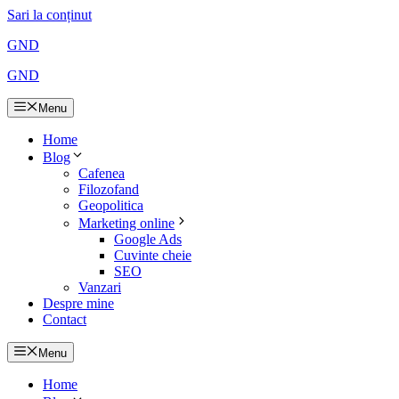
Sari la conținut
GND
GND
Menu
Home
Blog
Cafenea
Filozofand
Geopolitica
Marketing online
Google Ads
Cuvinte cheie
SEO
Vanzari
Despre mine
Contact
Menu
Home